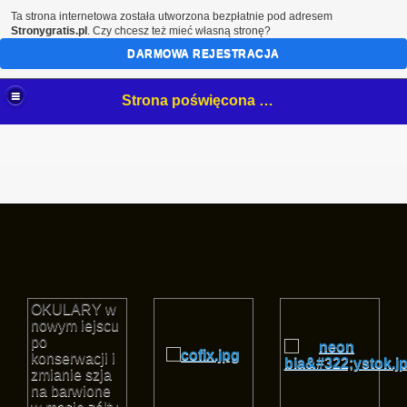
Ta strona internetowa została utworzona bezpłatnie pod adresem
Stronygratis.pl
. Czy chcesz też mieć własną stronę?
DARMOWA REJESTRACJA
Strona poświęcona mojemu hobby- białostockim NeOnOm.
OKULARY w
nowym iejscu
po
konserwacji i
zmianie szja
na barwione