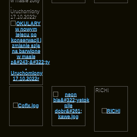
w masie zółty
.
Uruchomiony
17.10.2022r
RICHI