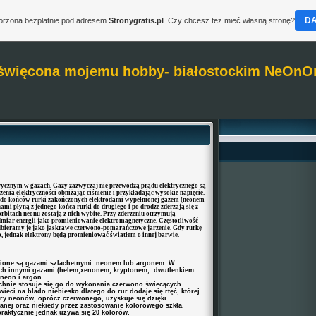
D
worzona bezpłatnie pod adresem
Stronygratis.pl
. Czy chcesz też mieć własną stronę?
święcona mojemu hobby- białostockim NeOnO
rycznym w gazach. Gazy zazwyczaj nie przewodzą prądu elektrycznego są
nia elektryczności obniżając ciśnienie i przykładając wysokie napięcie.
e do końców rurki zakończonych elektrodami wypełnionej gazem (neonem
ami płyną z jednego końca rurki do drugiego i po drodze zderzają się z
rbitach neonu zostają z nich wybite. Przy zderzeniu otrzymują
dmiar energii jako promieniowanie elektromagnetyczne. Częstotliwość
dbieramy je jako jaskrawe czerwono-pomarańczowe jarzenie. Gdy rurkę
jednak elektrony będą promieniować światłem o innej barwie.
ione są gazami szlachetnymi: neonem lub argonem. W
ych innymi gazami (helem,xenonem, kryptonem, dwutlenkiem
 neon i argon.
chnie stosuje się go do wykonania czerwono świecących
ieci na blado niebiesko dlatego do rur dodaje się rtęć, której
ory neonów, oprócz czerwonego, uzyskuje się dzięki
anej oraz niekiedy przez zastosowanie kolorowego szkła.
raktycznie jednak używa się 20 kolorów.