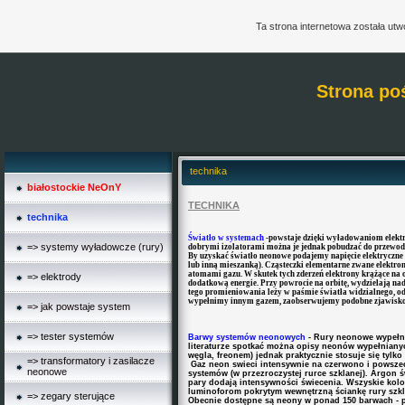
Ta strona internetowa została ut
Strona po
technika
białostockie NeOnY
TECHNIKA
technika
Światło w systemach
-powstaje dzięki wyładowaniom elekt
=> systemy wyładowcze (rury)
dobrymi izolatorami można je jednak pobudzać do przewodze
By uzyskać światło neonowe podajemy napięcie elektryczn
lub inną mieszanką). Cząsteczki elementarne zwane elektron
atomami gazu. W skutek tych zderzeń elektrony krążące na o
=> elektrody
dodatkową energie. Przy powrocie na orbitę, wydzielają na
tego promieniowania leży w paśmie światła widzialnego, o
wypełnimy innym gazem, zaobserwujemy podobne zjawisko, 
=> jak powstaje system
=> tester systemów
Barwy systemów neonowych
- Rury neonowe wypełn
literaturze spotkać można opisy neonów wypełnian
węgla, freonem) jednak praktycznie stosuje się tylko
=> transformatory i zasilacze
Gaz neon swieci intensywnie na czerwono i powsze
neonowe
systemów (w przezroczystej rurce szklanej). Argon św
pary dodają intensywności świecenia. Wszyskie kol
luminoforom pokrytym wewnętrzną ściankę rury szkl
=> zegary sterujące
Obecnie dostępne są neony w ponad 150 barwach - p