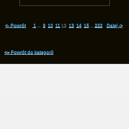
<- Powrót
1
...
9
10
11
12
13
14
15
...
222
Dalej ->
<= Powrót do kategorii