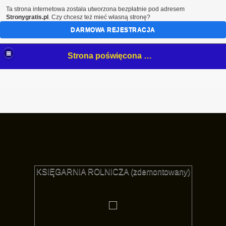
Ta strona internetowa została utworzona bezpłatnie pod adresem
Stronygratis.pl
. Czy chcesz też mieć własną stronę?
DARMOWA REJESTRACJA
Strona poświęcona mojemu hobby- białostockim NeOnOm.
KSIĘGARNIA ROLNICZA (zdemontowany)