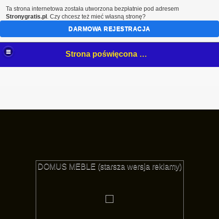
Ta strona internetowa została utworzona bezpłatnie pod adresem
Stronygratis.pl
. Czy chcesz też mieć własną stronę?
DARMOWA REJESTRACJA
Strona poświęcona mojemu hobby- białostockim NeOnOm.
DOMUS MEBLE (starsza wersja reklamy)