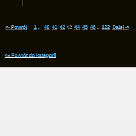
<- Powrót
1
...
40
41
42
43
44
45
46
...
222
Dalej ->
<= Powrót do kategorii