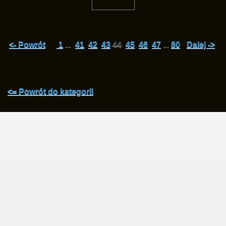
<- Powrót
1
...
41
42
43
44
45
46
47
...
80
Dalej ->
<= Powrót do kategorii