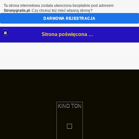
Ta strona internetowa została utworzona bezpłatnie pod adresem
Stronygratis.pl
. Czy chcesz też mieć własną stronę?
DARMOWA REJESTRACJA
Strona poświęcona mojemu hobby- białostockim NeOnOm.
KINO TON