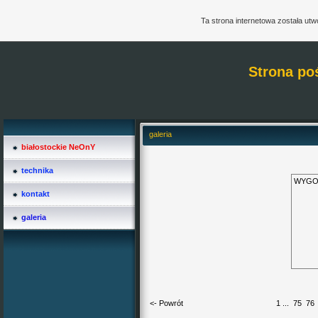
Ta strona internetowa została ut
Strona po
galeria
białostockie NeOnY
technika
WYGO
kontakt
galeria
<- Powrót
1
...
75
76