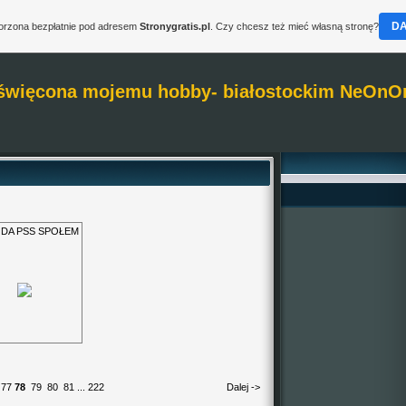
D
worzona bezpłatnie pod adresem
Stronygratis.pl
. Czy chcesz też mieć własną stronę?
święcona mojemu hobby- białostockim NeOnO
DA PSS SPOŁEM
77
78
79
80
81
...
222
Dalej ->