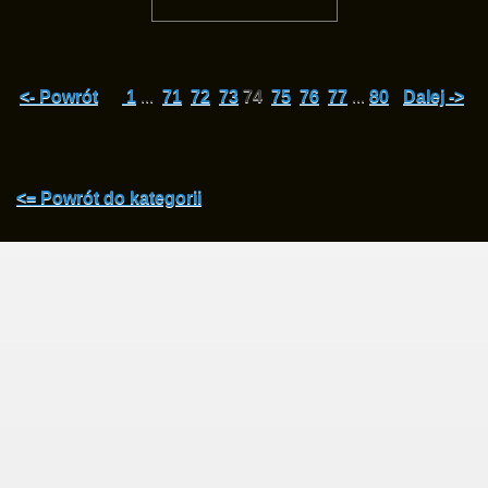
<- Powrót
1
...
71
72
73
74
75
76
77
...
80
Dalej ->
<= Powrót do kategorii