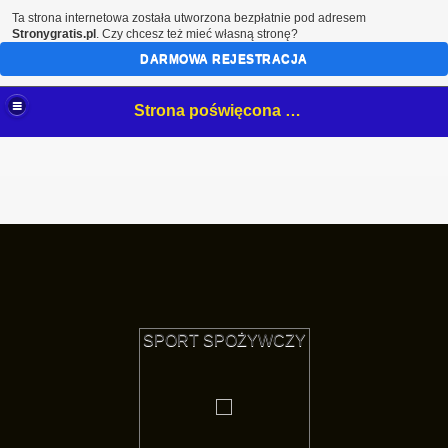
Ta strona internetowa została utworzona bezpłatnie pod adresem
Stronygratis.pl
. Czy chcesz też mieć własną stronę?
DARMOWA REJESTRACJA
Strona poświęcona mojemu hobby- białostockim NeOnOm.
SPORT SPOŻYWCZY