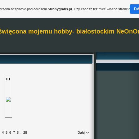
D
worzona bezpłatnie pod adresem
Stronygratis.pl
. Czy chcesz też mieć własną stronę?
święcona mojemu hobby- białostockim NeOnO
ITI
4
5
6
7
8
...
28
Dalej ->