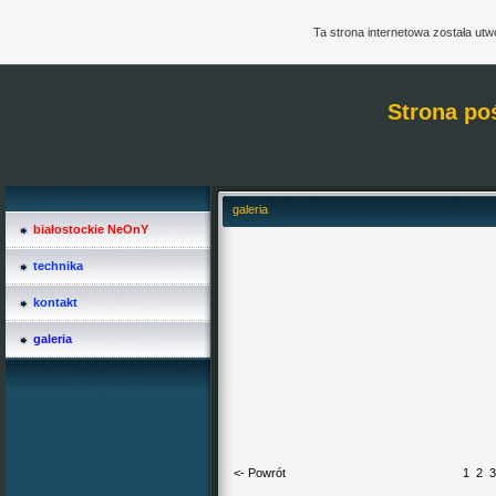
Ta strona internetowa została ut
Strona po
galeria
białostockie NeOnY
technika
kontakt
galeria
<- Powrót
1
2
3