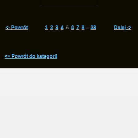
<- Powrót
1
2
3
4
5
6
7
8
...
28
Dalej ->
<= Powrót do kategorii