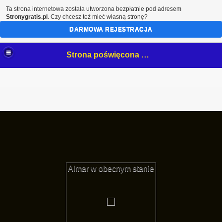
Ta strona internetowa została utworzona bezpłatnie pod adresem
Stronygratis.pl
. Czy chcesz też mieć własną stronę?
DARMOWA REJESTRACJA
Strona poświęcona mojemu hobby- białostockim NeOnOm.
Almar w obecnym stanie