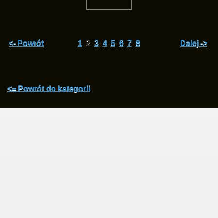
<- Powrót
1
2
3
4
5
6
7
8
Dalej ->
<= Powrót do kategorii