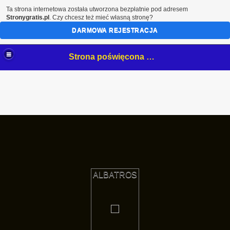
Ta strona internetowa została utworzona bezpłatnie pod adresem
Stronygratis.pl
. Czy chcesz też mieć własną stronę?
DARMOWA REJESTRACJA
Strona poświęcona mojemu hobby- białostockim NeOnOm.
ALBATROS