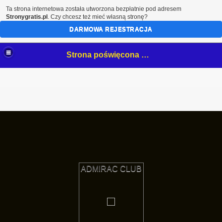
Ta strona internetowa została utworzona bezpłatnie pod adresem
Stronygratis.pl
. Czy chcesz też mieć własną stronę?
DARMOWA REJESTRACJA
Strona poświęcona mojemu hobby- białostockim NeOnOm.
ADMIRAC CLUB