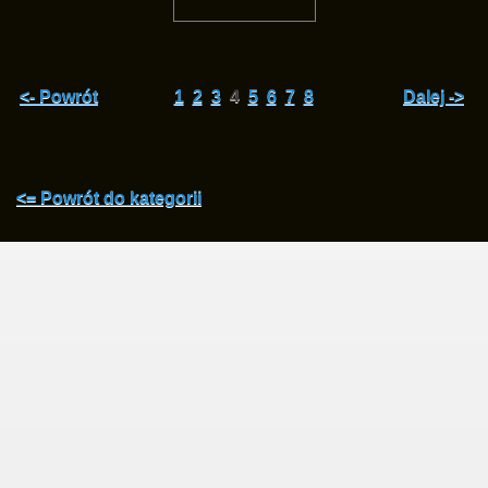
<- Powrót
1
2
3
4
5
6
7
8
Dalej ->
<= Powrót do kategorii