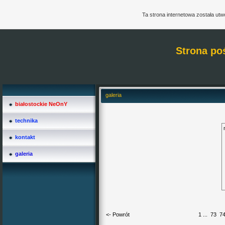
Ta strona internetowa została ut
Strona po
galeria
białostockie NeOnY
technika
kontakt
galeria
<- Powrót
1
...
73
7