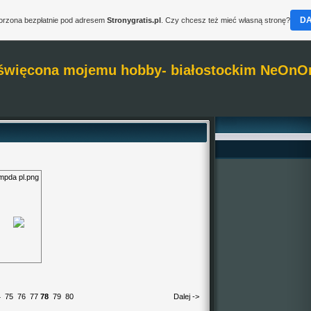
D
worzona bezpłatnie pod adresem
Stronygratis.pl
. Czy chcesz też mieć własną stronę?
święcona mojemu hobby- białostockim NeOnO
mpda pl.png
4
75
76
77
78
79
80
Dalej ->